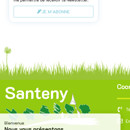
JE M'ABONNE
Coo
T
Bienvenue
Em
Nous vous présentons
Les cookies