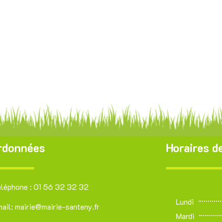
rdonnées
Horaires de
éléphone : 01 56 32 32 32
Lundi
ail: mairie@mairie-santeny.fr
Mardi