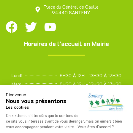
Place du Général de Gaulle
94440 SANTENY
Horaires de l'accueil en Mairie
Lundi
8H30 À 12H - 13H30 À 17H30
Mardi
8H30 À 12H - 13H30 À 17H30
Mercredi
8H30 À 12H - 13H30 À 17H30
Bienvenue
Nous vous présentons
Jeudi
8H30 À 12H - 13H30 À 17H30
Les cookies
Vendredi
13H30 À 17H30
On a attendu d'être sûrs que le contenu de
Samedi
8H30 À 12H
ce site vous intéresse avant de vous déranger, mais on aimerait bien
Dimanche
FERMÉ
vous accompagner pendant votre visite... Vous êtes d'accord ?