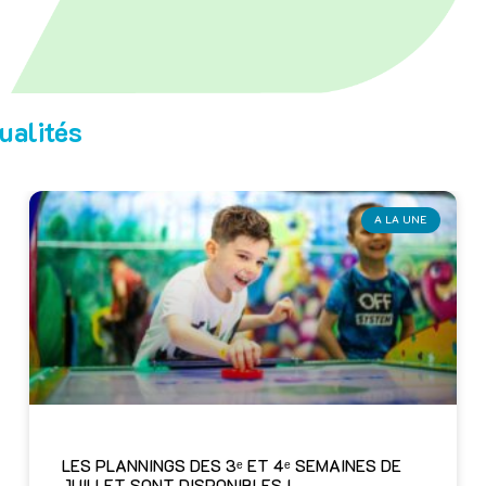
ualités
A LA UNE
LES PLANNINGS DES 3ᵉ ET 4ᵉ SEMAINES DE
JUILLET SONT DISPONIBLES !